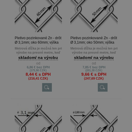
Pletivo pozinkované Zn - drôt
Pletivo pozinkované Zn - drôt
Ø 3,1mm; oko 60mm; výška
Ø 3,1mm; oko 50mm; výška
150cm
150cm
Metrová dĺžka je možná len pri
Metrová dĺžka je možná len pri
výrobe na presné metre, keď
výrobe na presné metre, keď
zákazník potrebuje napr. 22m ,
zákazník potrebuje napr. 22m ,
skladom/ na výrobu
skladom/ na výrobu
13m atď.
13m atď.
od
od
Min. odber je 10 m.
Min. odber je 10 m.
6,86 €
bez DPH
7,85 €
bez DPH
(175,90 CZK)
(201,28 CZK)
8,44 €
s DPH
9,66 €
s DPH
(216,41 CZK)
(247,69 CZK)