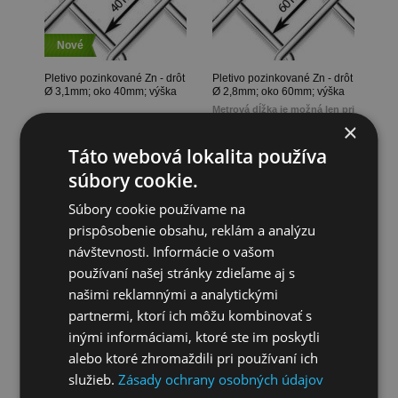
Nové
Pletivo pozinkované Zn - drôt
Pletivo pozinkované Zn - drôt
Ø 3,1mm; oko 40mm; výška
Ø 2,8mm; oko 60mm; výška
150cm
150cm
Metrová dĺžka je možná len pri
Silný drôt a malé oko zaručujú
výrobe na presné metre, keď
×
pevnosť a kvalitu pletiva
zákazník potrebuje napr. 22m ,
skladom/ na výrobu
skladom/ na výrobu
13m atď.
Táto webová lokalita používa
od
od
Metrová dĺžka je možná len pri
Min. odber je 10 m.
11,50 €
bez DPH
4,24 €
bez DPH
výrobe na presné metre, keď
súbory cookie.
(294,87 CZK)
(108,72 CZK)
zákazník potrebuje napr. 22m ,
14,14 €
s DPH
5,21 €
s DPH
13m atď.
(362,56 CZK)
(133,59 CZK)
Súbory cookie používame na
Min. odber je 10 m.
prispôsobenie obsahu, reklám a analýzu
návštevnosti. Informácie o vašom
používaní našej stránky zdieľame aj s
našimi reklamnými a analytickými
partnermi, ktorí ich môžu kombinovať s
inými informáciami, ktoré ste im poskytli
alebo ktoré zhromaždili pri používaní ich
služieb.
Zásady ochrany osobných údajov