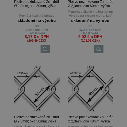
Pletivo pozinkované Zn - drôt
Pletivo pozinkované Zn - drôt
Ø 2,8mm; oko 30mm; výška
Ø 2,3mm; oko 60mm; výška
150cm
150cm
Metrová dĺžka je možná len pri
Pevné a kvalitné pletivo
výrobe na presné metre, keď
zákazník potrebuje napr. 22m ,
skladom/ na výrobu
skladom/ na výrobu
Metrová dĺžka je možná len pri
13m atď.
od
od
výrobe na presné metre, keď
Min. odber je 10 m.
6,64 €
bez DPH
3,27 €
bez DPH
zákazník potrebuje napr. 22m ,
(170,26 CZK)
(83,85 CZK)
13m atď.
8,17 €
s DPH
4,02 €
s DPH
Min. odber je 10 m.
(209,49 CZK)
(103,08 CZK)
Pletivo pozinkované Zn - drôt
Pletivo pozinkované Zn - drôt
Ø 2,3mm; oko 50mm; výška
Ø 2,3mm; oko 40mm; výška
150cm
150cm