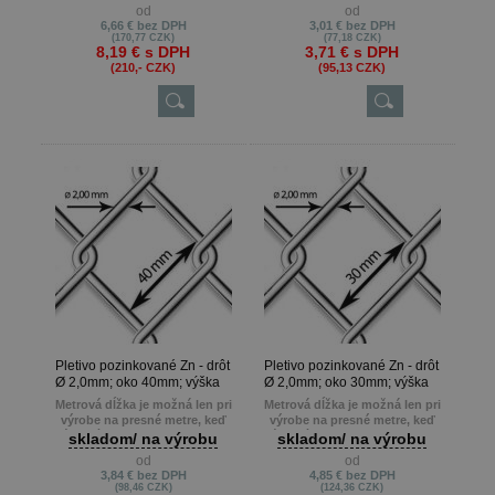
13m atď.
13m atď.
od
od
Min. odber je 10 m.
Min. odber je 10 m.
6,66 €
bez DPH
3,01 €
bez DPH
(170,77 CZK)
(77,18 CZK)
8,19 €
s DPH
3,71 €
s DPH
(210,- CZK)
(95,13 CZK)
Pletivo pozinkované Zn - drôt
Pletivo pozinkované Zn - drôt
Ø 2,0mm; oko 40mm; výška
Ø 2,0mm; oko 30mm; výška
150cm
150cm
Metrová dĺžka je možná len pri
Metrová dĺžka je možná len pri
výrobe na presné metre, keď
výrobe na presné metre, keď
zákazník potrebuje napr. 22m ,
zákazník potrebuje napr. 22m ,
skladom/ na výrobu
skladom/ na výrobu
13m atď.
13m atď.
od
od
Min. odber je 10 m.
Min. odber je 10 m.
3,84 €
bez DPH
4,85 €
bez DPH
(98,46 CZK)
(124,36 CZK)