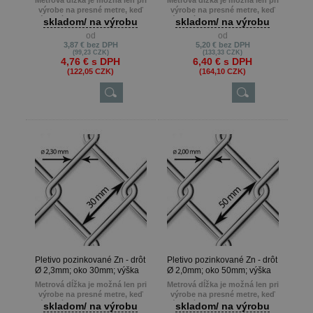
Metrová dĺžka je možná len pri
Metrová dĺžka je možná len pri
výrobe na presné metre, keď
výrobe na presné metre, keď
zákazník potrebuje napr. 22m ,
zákazník potrebuje napr. 22m ,
skladom/ na výrobu
skladom/ na výrobu
13m atď.
13m atď.
od
od
Min. odber je 10 m.
Min. odber je 10 m.
3,87 €
bez DPH
5,20 €
bez DPH
(99,23 CZK)
(133,33 CZK)
4,76 €
s DPH
6,40 €
s DPH
(122,05 CZK)
(164,10 CZK)
Pletivo pozinkované Zn - drôt
Pletivo pozinkované Zn - drôt
Ø 2,3mm; oko 30mm; výška
Ø 2,0mm; oko 50mm; výška
150cm
150cm
Metrová dĺžka je možná len pri
Metrová dĺžka je možná len pri
výrobe na presné metre, keď
výrobe na presné metre, keď
zákazník potrebuje napr. 22m ,
zákazník potrebuje napr. 22m ,
skladom/ na výrobu
skladom/ na výrobu