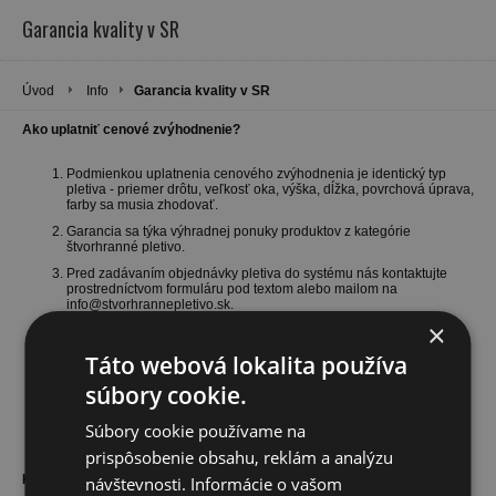
Garancia kvality v SR
Úvod
Info
Garancia kvality v SR
Ako uplatniť cenové zvýhodnenie?
Podmienkou uplatnenia cenového zvýhodnenia je identický typ
pletiva - priemer drôtu, veľkosť oka, výška, dĺžka, povrchová úprava,
farby sa musia zhodovať.
Garancia sa týka výhradnej ponuky produktov z kategórie
štvorhranné pletivo.
Pred zadávaním objednávky pletiva do systému nás kontaktujte
prostredníctvom formuláru pod textom alebo mailom na
info@stvorhrannepletivo.sk.
×
Do predmetu napíšte názov pletiva z nášho obchodu. Náš
pracovník preverí poskytnuté informácie, obratom sa Vám ozve a
Táto webová lokalita používa
uvedie Vám našu najnižšiu možnú predajnú cenu.
súbory cookie.
Po overení ceny u konkurencie a porovnaní našich obchodných
cien Vám pošleme prostredníctvom emailu novú - v rámci našich
možností ešte lacnejšiu cenu od konkurencie pre Vaše
Súbory cookie používame na
odsúhlasenie objednávky.
prispôsobenie obsahu, reklám a analýzu
Konkurencia:
návštevnosti. Informácie o vašom