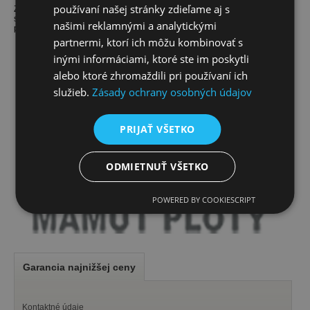
používaní našej stránky zdieľame aj s
Za konkurenciu sú považované konkurenčné internetové obchody so
sídlom na území SR. Žiadať o možnosť najnižšej ceny je možné výhradne
našimi reklamnými a analytickými
pred vykonaním objednávky.
partnermi, ktorí ich môžu kombinovať s
inými informáciami, ktoré ste im poskytli
alebo ktoré zhromaždili pri používaní ich
služieb.
Zásady ochrany osobných údajov
PRIJAŤ VŠETKO
ODMIETNUŤ VŠETKO
POWERED BY COOKIESCRIPT
Garancia najnižšej ceny
Kontaktné údaje