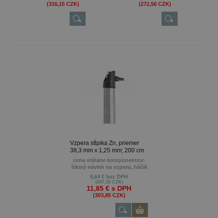
(316,15 CZK)
(272,56 CZK)
Vzpera stĺpika Zn, priemer
38,3 mm x 1,25 mm; 200 cm
cena vrátane komponentov:
šikmý návlek na vzperu, háčik
so závitom a maticou,
9,64 €
bez DPH
podložka a krytka
(247,18 CZK)
11,85 €
s DPH
priemer vzpery 38,3 mm,
(303,85 CZK)
hrúbka steny 1,25 mm, výška
2,0 m