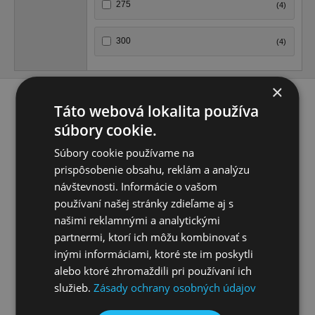
275
(4)
300
(4)
×
Zobrazené produkty
1 - 5
z celkových
5
Táto webová lokalita používa
súbory cookie.
Súbory cookie používame na
prispôsobenie obsahu, reklám a analýzu
návštevnosti. Informácie o vašom
používaní našej stránky zdieľame aj s
našimi reklamnými a analytickými
partnermi, ktorí ich môžu kombinovať s
inými informáciami, ktoré ste im poskytli
Vzpera stĺpika Zn, priemer
48,3 mm x 2,9 mm
Vzpera stĺpika Zn, priemer
alebo ktoré zhromaždili pri používaní ich
48,3 mm x 2,0 mm
cena vrátane komponentov:
služieb.
Zásady ochrany osobných údajov
šikmý návlek na vzperu, háčik
cena vrátane komponentov:
so závitom a maticou,
Na dopyt
šikmý návlek na vzperu, háčik
podložka a krytka
so závitom a maticou,
od
od