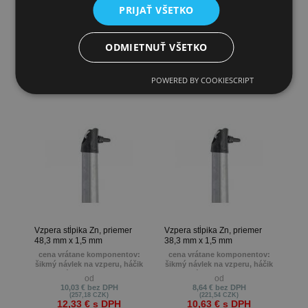
podložka a krytka
PRIJAŤ VŠETKO
17,96 €
bez DPH
14,41 €
bez DPH
(460,51 CZK)
(369,49 CZK)
22,09 €
s DPH
17,73 €
s DPH
(566,41 CZK)
(454,62 CZK)
ODMIETNUŤ VŠETKO
POWERED BY COOKIESCRIPT
Vzpera stĺpika Zn, priemer
Vzpera stĺpika Zn, priemer
48,3 mm x 1,5 mm
38,3 mm x 1,5 mm
cena vrátane komponentov:
cena vrátane komponentov:
šikmý návlek na vzperu, háčik
šikmý návlek na vzperu, háčik
so závitom a maticou,
so závitom a maticou,
od
od
podložka a krytka
podložka a krytka
10,03 €
bez DPH
8,64 €
bez DPH
(257,18 CZK)
(221,54 CZK)
12,33 €
s DPH
10,63 €
s DPH