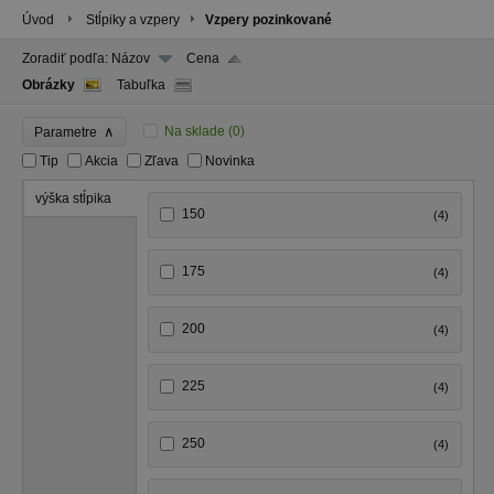
Úvod
Stĺpiky a vzpery
Vzpery pozinkované
Zoradiť podľa:
Názov
Cena
Obrázky
Tabuľka
∧
Na sklade
(0)
Parametre
Tip
Akcia
Zľava
Novinka
výška stĺpika
150
(4)
175
(4)
200
(4)
225
(4)
250
(4)