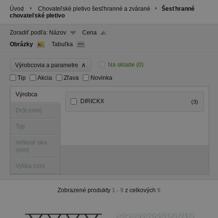
Úvod
Chovateľské pletivo šesťhranné a zvárané
Šesťhranné
chovateľské pletivo
Zoradiť podľa:
Názov
Cena
Obrázky
Tabuľka
∧
Na sklade
(0)
Výrobcovia a parametre
Tip
Akcia
Zľava
Novinka
Výrobca
DIRICKX
(3)
Drôt (mm)
Typ
Veľkosť oka
(mm)
Výška (cm)
Zobrazené produkty
1 - 9
z celkových
9