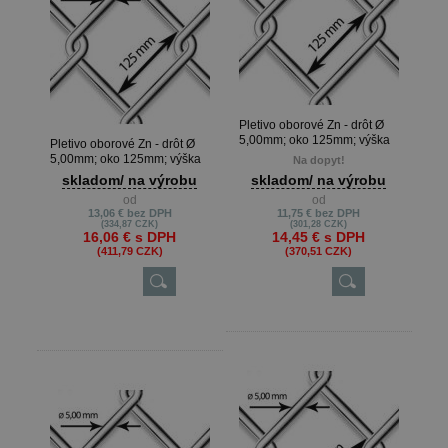
Pletivo oborové Zn - drôt Ø
5,00mm; oko 125mm; výška
Pletivo oborové Zn - drôt Ø
180cm
5,00mm; oko 125mm; výška
Na dopyt!
200cm
skladom/ na výrobu
skladom/ na výrobu
od
od
13,06 €
bez DPH
11,75 €
bez DPH
(334,87 CZK)
(301,28 CZK)
16,06 €
s DPH
14,45 €
s DPH
(411,79 CZK)
(370,51 CZK)