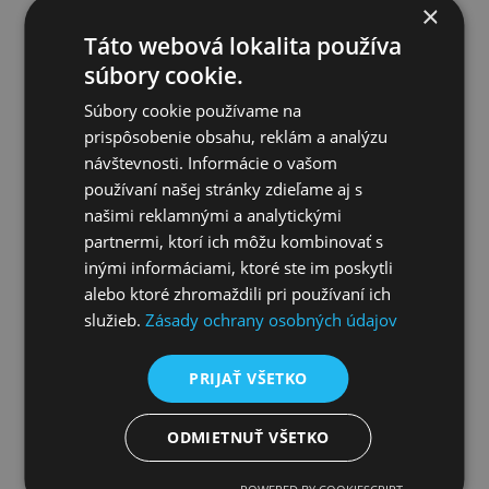
×
Táto webová lokalita používa
Pletivo oborové Zn - drôt Ø
Pletivo oborové Zn - drôt Ø
5,00mm; oko 100mm; výška
5,00mm; oko 100mm; výška
súbory cookie.
160cm
150cm
Na dopyt!
Na dopyt!
skladom/ na výrobu
skladom/ na výrobu
Súbory cookie používame na
od
od
prispôsobenie obsahu, reklám a analýzu
12,38 €
bez DPH
11,60 €
bez DPH
(317,44 CZK)
(297,44 CZK)
návštevnosti. Informácie o vašom
15,22 €
s DPH
14,27 €
s DPH
(390,26 CZK)
(365,90 CZK)
používaní našej stránky zdieľame aj s
našimi reklamnými a analytickými
partnermi, ktorí ich môžu kombinovať s
inými informáciami, ktoré ste im poskytli
alebo ktoré zhromaždili pri používaní ich
služieb.
Zásady ochrany osobných údajov
PRIJAŤ VŠETKO
ODMIETNUŤ VŠETKO
Pletivo oborové Zn - drôt Ø