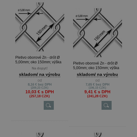
Pletivo oborové Zn - drôt Ø
5,00mm; oko 150mm; výška
Pletivo oborové Zn - drôt Ø
160cm
5,00mm; oko 150mm; výška
Na dopyt!
150cm
skladom/ na výrobu
skladom/ na výrobu
od
od
8,16 €
bez DPH
7,65 €
bez DPH
(209,23 CZK)
(196,15 CZK)
10,03 €
s DPH
9,41 €
s DPH
(257,18 CZK)
(241,28 CZK)