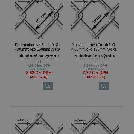
Pletivo oborové Zn - drôt Ø
Pletivo oborové Zn - drôt Ø
4,00mm; oko 150mm; výška
4,00mm; oko 150mm; výška
200cm
180cm
skladom/ na výrobu
skladom/ na výrobu
od
od
6,98 €
bez DPH
6,28 €
bez DPH
(178,97 CZK)
(161,03 CZK)
8,58 €
s DPH
7,72 €
s DPH
(220,- CZK)
(197,95 CZK)