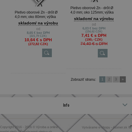
Pletivo oborové Zn - drôt Ø
Pletivo oborové Zn - drôt Ø
4,0 mm; oko 125mm; výška
4,0 mm; oko 80mm; výška
160cm
skladom/ na výrobu
150cm
skladom/ na výrobu
od
6,03 €
bez DPH
od
(154,62 CZK)
8,65 €
bez DPH
7,41 €
s DPH
(221,79 CZK)
10,64 €
s DPH
(190,- CZK)
74,40 €
s DPH
(272,82 CZK)
1
2
3
»
Zobraziť stranu:
Info
Copyright 2016 - 2026 © Výroba a online
Vytvárame e-shopy - Atomer.sk
predaj pletív | Štvorhranné pletivo.sk