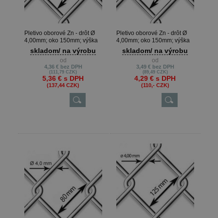
Pletivo oborové Zn - drôt Ø
Pletivo oborové Zn - drôt Ø
4,00mm; oko 150mm; výška
4,00mm; oko 150mm; výška
125cm
100cm
skladom/ na výrobu
skladom/ na výrobu
od
od
4,36 €
bez DPH
3,49 €
bez DPH
(111,79 CZK)
(89,49 CZK)
5,36 €
s DPH
4,29 €
s DPH
(137,44 CZK)
(110,- CZK)