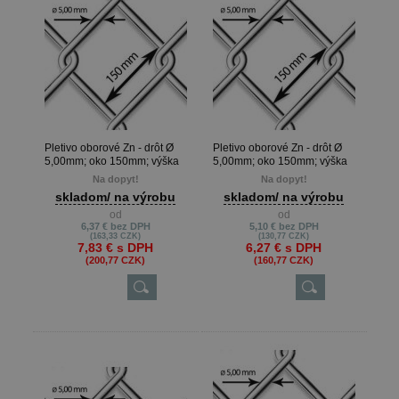
Pletivo oborové Zn - drôt Ø
Pletivo oborové Zn - drôt Ø
5,00mm; oko 150mm; výška
5,00mm; oko 150mm; výška
125cm
100cm
Na dopyt!
Na dopyt!
skladom/ na výrobu
skladom/ na výrobu
od
od
6,37 €
bez DPH
5,10 €
bez DPH
(163,33 CZK)
(130,77 CZK)
7,83 €
s DPH
6,27 €
s DPH
(200,77 CZK)
(160,77 CZK)