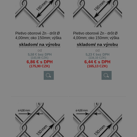
Pletivo oborové Zn - drôt Ø
Pletivo oborové Zn - drôt Ø
4,00mm; oko 150mm; výška
4,00mm; oko 150mm; výška
160cm
150cm
skladom/ na výrobu
skladom/ na výrobu
od
od
5,58 €
bez DPH
5,23 €
bez DPH
(143,08 CZK)
(134,10 CZK)
6,86 €
s DPH
6,44 €
s DPH
(175,90 CZK)
(165,13 CZK)