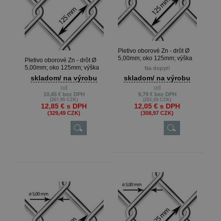
Pletivo oborové Zn - drôt Ø
5,00mm; oko 125mm; výška
Pletivo oborové Zn - drôt Ø
150cm
5,00mm; oko 125mm; výška
Na dopyt!
160cm
skladom/ na výrobu
skladom/ na výrobu
od
od
10,45 €
bez DPH
9,79 €
bez DPH
(267,95 CZK)
(251,03 CZK)
12,85 €
s DPH
12,05 €
s DPH
(329,49 CZK)
(308,97 CZK)