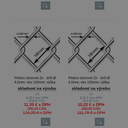
Pletivo oborové Zn - drôt Ø
Pletivo oborové Zn - drôt Ø
4,0mm; oko 100mm; výška
4,0mm; oko 100mm; výška
200cm
180cm
skladom/ na výrobu
skladom/ na výrobu
od
od
9,23 €
bez DPH
8,31 €
bez DPH
(236,67 CZK)
(213,08 CZK)
11,35 €
s DPH
10,22 €
s DPH
(291,03 CZK)
(262,05 CZK)
124,20 €
s DPH
111,78 €
s DPH