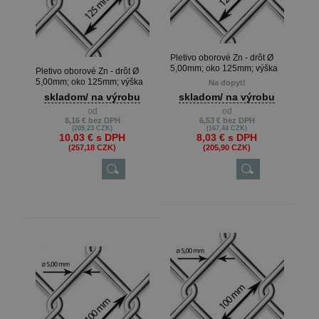
Pletivo oborové Zn - drôt Ø
5,00mm; oko 125mm; výška
Pletivo oborové Zn - drôt Ø
100cm
5,00mm; oko 125mm; výška
Na dopyt!
125cm
skladom/ na výrobu
skladom/ na výrobu
od
od
8,16 €
bez DPH
6,53 €
bez DPH
(209,23 CZK)
(167,44 CZK)
10,03 €
s DPH
8,03 €
s DPH
(257,18 CZK)
(205,90 CZK)