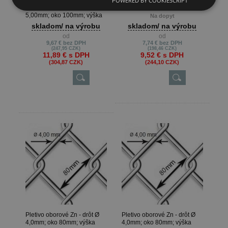
POWERED BY COOKIESCRIPT
5,00mm; oko 100mm; výška
Pletivo oborové Zn - drôt Ø
100cm
5,00mm; oko 100mm; výška
Na dopyt
125cm
skladom/ na výrobu
skladom/ na výrobu
od
od
9,67 €
bez DPH
7,74 €
bez DPH
(247,95 CZK)
(198,46 CZK)
11,89 €
s DPH
9,52 €
s DPH
(304,87 CZK)
(244,10 CZK)
Pletivo oborové Zn - drôt Ø
Pletivo oborové Zn - drôt Ø
4,0mm; oko 80mm; výška
4,0mm; oko 80mm; výška