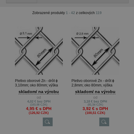
Zobrazené produkty
1 - 42
z celkových
119
Pletivo oborové Zn - drôt ɸ
Pletivo oborové Zn - drôt ɸ
3,10mm; oko 80mm; výška
2,8mm; oko 80mm, výška
100cm
100cm
skladom/ na výrobu
skladom/ na výrobu
od
od
4,02 €
bez DPH
3,18 €
bez DPH
(103,08 CZK)
(81,54 CZK)
4,95 €
s DPH
3,92 €
s DPH
(126,92 CZK)
(100,51 CZK)