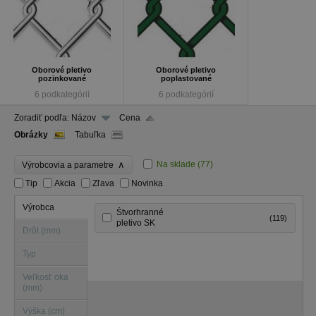
Oborové pletivo
Oborové pletivo
pozinkované
poplastované
6 podkategórií
6 podkategórií
Zoradiť podľa:
Názov
Cena
Obrázky
Tabuľka
∧
Na sklade
(77)
Výrobcovia a parametre
Tip
Akcia
Zľava
Novinka
Výrobca
Štvorhranné
(119)
pletivo SK
Drôt (mm)
Typ
Veľkosť oka
(mm)
Výška (cm)