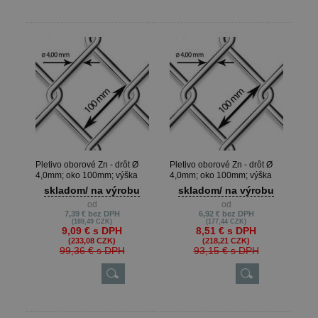
Pletivo oborové Zn - drôt Ø
Pletivo oborové Zn - drôt Ø
4,0mm; oko 100mm; výška
4,0mm; oko 100mm; výška
160cm
150cm
skladom/ na výrobu
skladom/ na výrobu
od
od
7,39 €
bez DPH
6,92 €
bez DPH
(189,49 CZK)
(177,44 CZK)
9,09 €
s DPH
8,51 €
s DPH
(233,08 CZK)
(218,21 CZK)
99,36 €
s DPH
93,15 €
s DPH