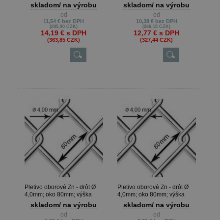
200cm
180cm
skladom/ na výrobu
skladom/ na výrobu
od
od
11,54 €
bez DPH
10,38 €
bez DPH
(295,90 CZK)
(266,15 CZK)
14,19 €
s DPH
12,77 €
s DPH
(363,85 CZK)
(327,44 CZK)
Pletivo oborové Zn - drôt Ø
Pletivo oborové Zn - drôt Ø
4,0mm; oko 80mm; výška
4,0mm; oko 80mm; výška
160cm
125cm
skladom/ na výrobu
skladom/ na výrobu
od
od