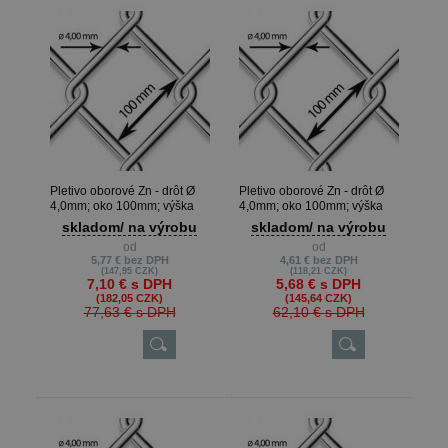
Pletivo oborové Zn - drôt Ø
Pletivo oborové Zn - drôt Ø
4,0mm; oko 100mm; výška
4,0mm; oko 100mm; výška
125cm
100cm
skladom/ na výrobu
skladom/ na výrobu
od
od
5,77 €
bez DPH
4,61 €
bez DPH
(147,95 CZK)
(118,21 CZK)
7,10 €
s DPH
5,68 €
s DPH
(182,05 CZK)
(145,64 CZK)
77,63 €
s DPH
62,10 €
s DPH