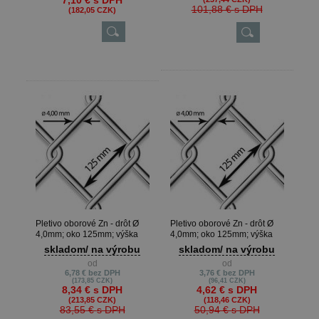
7,10 €
s DPH
101,88 €
s DPH
(182,05 CZK)
Pletivo oborové Zn - drôt Ø
Pletivo oborové Zn - drôt Ø
4,0mm; oko 125mm; výška
4,0mm; oko 125mm; výška
180cm
100cm
skladom/ na výrobu
skladom/ na výrobu
od
od
6,78 €
bez DPH
3,76 €
bez DPH
(173,85 CZK)
(96,41 CZK)
8,34 €
s DPH
4,62 €
s DPH
(213,85 CZK)
(118,46 CZK)
83,55 €
s DPH
50,94 €
s DPH