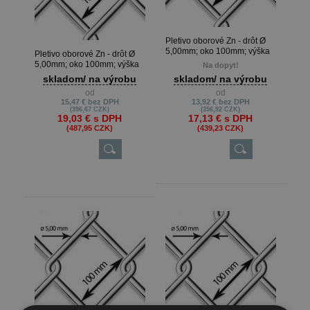
Pletivo oborové Zn - drôt Ø
5,00mm; oko 100mm; výška
Pletivo oborové Zn - drôt Ø
180cm
5,00mm; oko 100mm; výška
Na dopyt!
200cm
skladom/ na výrobu
skladom/ na výrobu
od
od
15,47 €
bez DPH
13,92 €
bez DPH
(396,67 CZK)
(356,92 CZK)
19,03 €
s DPH
17,13 €
s DPH
(487,95 CZK)
(439,23 CZK)