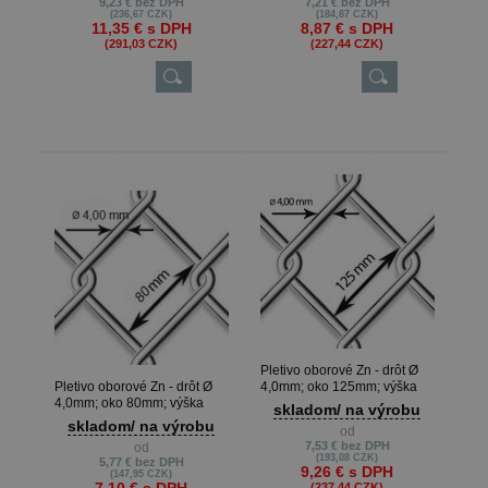
9,23 €
bez DPH
7,21 €
bez DPH
(236,67 CZK)
(184,87 CZK)
11,35 €
s DPH
8,87 €
s DPH
(291,03 CZK)
(227,44 CZK)
Pletivo oborové Zn - drôt Ø
Pletivo oborové Zn - drôt Ø
4,0mm; oko 125mm; výška
4,0mm; oko 80mm; výška
200cm
skladom/ na výrobu
100cm
skladom/ na výrobu
od
7,53 €
bez DPH
od
(193,08 CZK)
5,77 €
bez DPH
9,26 €
s DPH
(147,95 CZK)
(237,44 CZK)