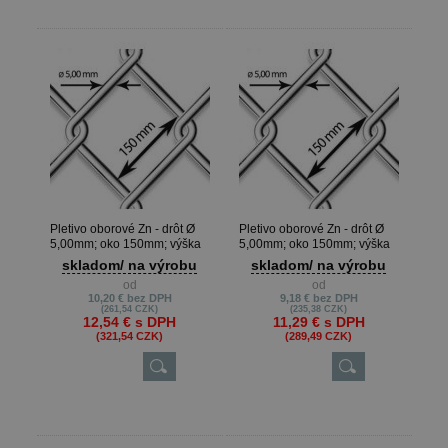
Pletivo oborové Zn - drôt Ø
Pletivo oborové Zn - drôt Ø
5,00mm; oko 150mm; výška
5,00mm; oko 150mm; výška
200cm
180cm
skladom/ na výrobu
skladom/ na výrobu
od
od
10,20 €
bez DPH
9,18 €
bez DPH
(261,54 CZK)
(235,38 CZK)
12,54 €
s DPH
11,29 €
s DPH
(321,54 CZK)
(289,49 CZK)