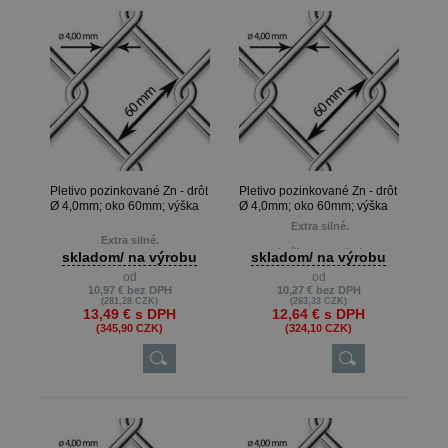
Pletivo pozinkované Zn - drôt
Pletivo pozinkované Zn - drôt
Ø 4,0mm; oko 60mm; výška
Ø 4,0mm; oko 60mm; výška
160cm
150cm
Extra silné.
Extra silné.
Metrová dĺžka je možná len pri
skladom/ na výrobu
skladom/ na výrobu
Metrová dĺžka je možná len pri
výrobe na presné metre, keď
od
od
výrobe na presné metre, keď
zákazník potrebuje napr. 22m ,
10,97 €
bez DPH
10,27 €
bez DPH
zákazník potrebuje napr. 22m ,
13m atď.
(281,28 CZK)
(263,33 CZK)
13m atď.
Min. odber je 10 m.
13,49 €
s DPH
12,64 €
s DPH
Min. odber je 10 m.
(345,90 CZK)
(324,10 CZK)