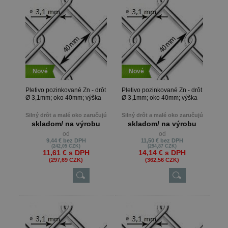
Nové
Nové
Pletivo pozinkované Zn - drôt
Pletivo pozinkované Zn - drôt
Ø 3,1mm; oko 40mm; výška
Ø 3,1mm; oko 40mm; výška
160cm
150cm
Silný drôt a malé oko zaručujú
Silný drôt a malé oko zaručujú
pevnosť a kvalitu pletiva
pevnosť a kvalitu pletiva
skladom/ na výrobu
skladom/ na výrobu
od
od
Metrová dĺžka je možná len pri
Metrová dĺžka je možná len pri
9,44 €
bez DPH
11,50 €
bez DPH
výrobe na presné metre, keď
výrobe na presné metre, keď
(242,05 CZK)
(294,87 CZK)
zákazník potrebuje napr. 22m ,
zákazník potrebuje napr. 22m ,
11,61 €
s DPH
14,14 €
s DPH
13m atď.
13m atď.
(297,69 CZK)
(362,56 CZK)
Min. odber je 10 m.
Min. odber je 10 m.