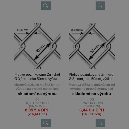
Pletivo pozinkované Zn - drôt
Pletivo pozinkované Zn - drôt
Ø 3,1mm; oko 50mm; výška
Ø 3,1mm; oko 50mm; výška
125cm
100cm
Metrová dĺžka je možná len pri
Metrová dĺžka je možná len pri
výrobe na presné metre, keď
výrobe na presné metre, keď
zákazník potrebuje napr. 22m ,
zákazník potrebuje napr. 22m ,
skladom/ na výrobu
skladom/ na výrobu
13m atď.
13m atď.
od
od
Min. odber je 10 m.
Min. odber je 10 m.
6,55 €
bez DPH
5,24 €
bez DPH
(167,95 CZK)
(134,36 CZK)
8,05 €
s DPH
6,44 €
s DPH
(206,41 CZK)
(165,13 CZK)