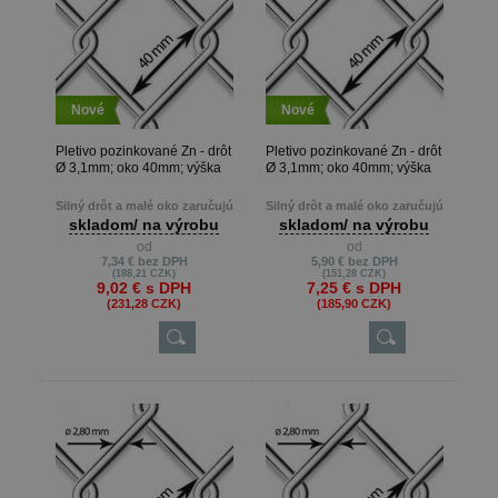
Nové
Nové
Pletivo pozinkované Zn - drôt
Pletivo pozinkované Zn - drôt
Ø 3,1mm; oko 40mm; výška
Ø 3,1mm; oko 40mm; výška
125cm
100cm
Silný drôt a malé oko zaručujú
Silný drôt a malé oko zaručujú
pevnosť a kvalitu pletiva
pevnosť a kvalitu pletiva
skladom/ na výrobu
skladom/ na výrobu
od
od
Metrová dĺžka je možná len pri
Metrová dĺžka je možná len pri
7,34 €
bez DPH
5,90 €
bez DPH
výrobe na presné metre, keď
výrobe na presné metre, keď
(188,21 CZK)
(151,28 CZK)
zákazník potrebuje napr. 22m ,
zákazník potrebuje napr. 22m ,
9,02 €
s DPH
7,25 €
s DPH
13m atď.
13m atď.
(231,28 CZK)
(185,90 CZK)
Min. odber je 10 m.
Min. odber je 15 m.