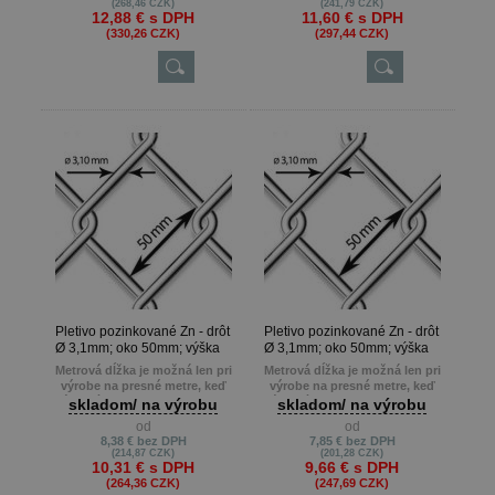
(268,46 CZK)
(241,79 CZK)
12,88 €
s DPH
11,60 €
s DPH
(330,26 CZK)
(297,44 CZK)
Pletivo pozinkované Zn - drôt
Pletivo pozinkované Zn - drôt
Ø 3,1mm; oko 50mm; výška
Ø 3,1mm; oko 50mm; výška
160cm
150cm
Metrová dĺžka je možná len pri
Metrová dĺžka je možná len pri
výrobe na presné metre, keď
výrobe na presné metre, keď
zákazník potrebuje napr. 22m ,
zákazník potrebuje napr. 22m ,
skladom/ na výrobu
skladom/ na výrobu
13m atď.
13m atď.
od
od
Min. odber je 10 m.
Min. odber je 10 m.
8,38 €
bez DPH
7,85 €
bez DPH
(214,87 CZK)
(201,28 CZK)
10,31 €
s DPH
9,66 €
s DPH
(264,36 CZK)
(247,69 CZK)