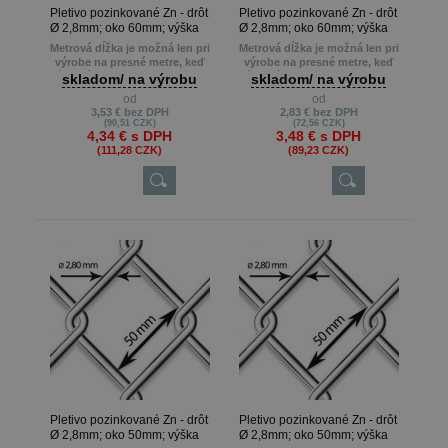
Pletivo pozinkované Zn - drôt
Pletivo pozinkované Zn - drôt
Ø 2,8mm; oko 60mm; výška
Ø 2,8mm; oko 60mm; výška
125cm
100cm
Metrová dĺžka je možná len pri
Metrová dĺžka je možná len pri
výrobe na presné metre, keď
výrobe na presné metre, keď
zákazník potrebuje napr. 22m ,
zákazník potrebuje napr. 22m ,
skladom/ na výrobu
skladom/ na výrobu
13m atď.
13m atď.
od
od
Min. odber je 10 m.
Min. odber je 10 m.
3,53 €
bez DPH
2,83 €
bez DPH
(90,51 CZK)
(72,56 CZK)
4,34 €
s DPH
3,48 €
s DPH
(111,28 CZK)
(89,23 CZK)
Pletivo pozinkované Zn - drôt
Pletivo pozinkované Zn - drôt
Ø 2,8mm; oko 50mm; výška
Ø 2,8mm; oko 50mm; výška