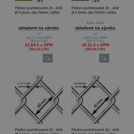
Pletivo pozinkované Zn - drôt
Pletivo pozinkované Zn - drôt
Ø 4,0mm; oko 50mm; výška
Ø 4,0mm; oko 50mm; výška
125cm
100cm
Extra silné.
EXTRA SILNÉ PLETIVO.
skladom/ na výrobu
skladom/ na výrobu
Metrová dĺžka je možná len pri
od
od
Pri objednávke, prosím zvážte
výrobe na presné metre, keď
10,27 €
bez DPH
8,22 €
bez DPH
dĺžku rolky pletiva vzhľadom
zákazník potrebuje napr. 22m ,
(263,33 CZK)
(210,77 CZK)
na hmotnosť, prípadne nás
13m atď.
12,64 €
s DPH
10,11 €
s DPH
kontaktujte.
Min. odber je 10 m.
(324,10 CZK)
(259,23 CZK)
Metrová dĺžka je možná len pri
výrobe na presné metre, keď
zákazník potrebuje napr. 22m ,
13m atď.
Min. odber je 10 m.
Pletivo pozinkované Zn - drôt
Pletivo pozinkované Zn - drôt