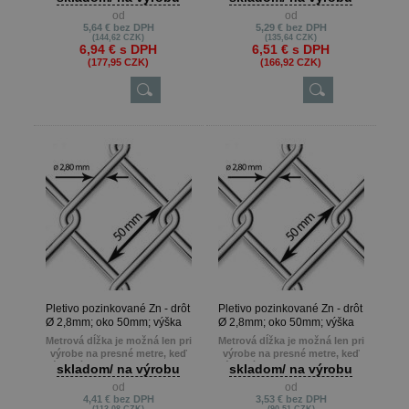
13m atď.
13m atď.
od
od
Min. odber je 10 m.
Min. odber je 10 m.
5,64 €
bez DPH
5,29 €
bez DPH
(144,62 CZK)
(135,64 CZK)
6,94 €
s DPH
6,51 €
s DPH
(177,95 CZK)
(166,92 CZK)
Pletivo pozinkované Zn - drôt
Pletivo pozinkované Zn - drôt
Ø 2,8mm; oko 50mm; výška
Ø 2,8mm; oko 50mm; výška
125cm
100cm
Metrová dĺžka je možná len pri
Metrová dĺžka je možná len pri
výrobe na presné metre, keď
výrobe na presné metre, keď
zákazník potrebuje napr. 22m ,
zákazník potrebuje napr. 22m ,
skladom/ na výrobu
skladom/ na výrobu
13m atď.
13m atď.
od
od
Min. odber je 10 m.
Min. odber je 10 m.
4,41 €
bez DPH
3,53 €
bez DPH