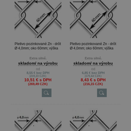
Pletivo pozinkované Zn - drôt
Pletivo pozinkované Zn - drôt
Ø 4,0mm; oko 60mm; výška
Ø 4,0mm; oko 60mm; výška
125cm
100cm
Extra silné.
Extra silné.
skladom/ na výrobu
skladom/ na výrobu
Metrová dĺžka je možná len pri
Metrová dĺžka je možná len pri
od
od
výrobe na presné metre, keď
výrobe na presné metre, keď
8,55 €
bez DPH
6,85 €
bez DPH
zákazník potrebuje napr. 22m ,
zákazník potrebuje napr. 22m ,
(219,23 CZK)
(175,64 CZK)
13m atď.
13m atď.
10,51 €
s DPH
8,43 €
s DPH
Min. odber je 10 m.
Min. odber je 10 m.
(269,49 CZK)
(216,15 CZK)