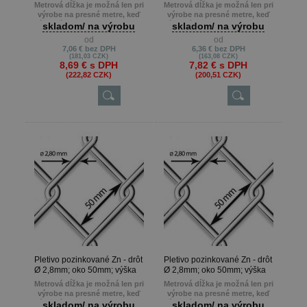
200cm
180cm
Metrová dĺžka je možná len pri
Metrová dĺžka je možná len pri
výrobe na presné metre, keď
výrobe na presné metre, keď
zákazník potrebuje napr. 22m ,
zákazník potrebuje napr. 22m ,
skladom/ na výrobu
skladom/ na výrobu
13m atď.
13m atď.
od
od
Min. odber je 10 m.
Min. odber je 10 m.
7,06 €
bez DPH
6,36 €
bez DPH
(181,03 CZK)
(163,08 CZK)
8,69 €
s DPH
7,82 €
s DPH
(222,82 CZK)
(200,51 CZK)
Pletivo pozinkované Zn - drôt
Pletivo pozinkované Zn - drôt
Ø 2,8mm; oko 50mm; výška
Ø 2,8mm; oko 50mm; výška
160cm
150cm
Metrová dĺžka je možná len pri
Metrová dĺžka je možná len pri
výrobe na presné metre, keď
výrobe na presné metre, keď
zákazník potrebuje napr. 22m ,
zákazník potrebuje napr. 22m ,
skladom/ na výrobu
skladom/ na výrobu