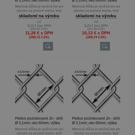
Ø 3,1mm; oko 60mm; výška
Ø 3,1mm; oko 60mm; výška
200cm
180cm
Metrová dĺžka je možná len pri
Metrová dĺžka je možná len pri
výrobe na presné metre, keď
výrobe na presné metre, keď
zákazník potrebuje napr. 22m ,
zákazník potrebuje napr. 22m ,
skladom/ na výrobu
skladom/ na výrobu
13m atď.
13m atď.
od
od
Min. odber je 10 m.
Min. odber je 10 m.
9,15 €
bez DPH
8,24 €
bez DPH
(234,62 CZK)
(211,28 CZK)
11,26 €
s DPH
10,13 €
s DPH
(288,72 CZK)
(259,74 CZK)
Pletivo pozinkované Zn - drôt
Pletivo pozinkované Zn - drôt
Ø 3,1mm; oko 60mm; výška
Ø 3,1mm; oko 60mm; výška
160cm
150cm
Metrová dĺžka je možná len pri
Metrová dĺžka je možná len pri
výrobe na presné metre, keď
výrobe na presné metre, keď