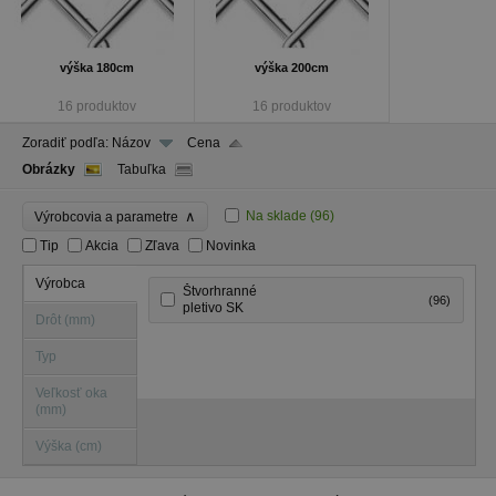
výška 180cm
výška 200cm
16 produktov
16 produktov
Zoradiť podľa:
Názov
Cena
Obrázky
Tabuľka
∧
Na sklade
(96)
Výrobcovia a parametre
Tip
Akcia
Zľava
Novinka
Výrobca
Štvorhranné
(96)
pletivo SK
Drôt (mm)
Typ
Veľkosť oka
(mm)
Výška (cm)