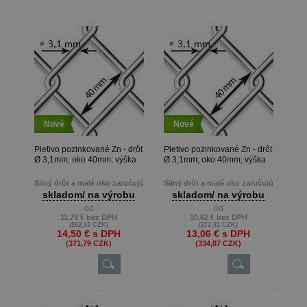
Nové
Nové
Pletivo pozinkované Zn - drôt
Pletivo pozinkované Zn - drôt
Ø 3,1mm; oko 40mm; výška
Ø 3,1mm; oko 40mm; výška
200cm
180cm
Silný drôt a malé oko zaručujú
Silný drôt a malé oko zaručujú
pevnosť a kvalitu pletiva
pevnosť a kvalitu pletiva
skladom/ na výrobu
skladom/ na výrobu
od
od
Metrová dĺžka je možná len pri
Metrová dĺžka je možná len pri
11,79 €
bez DPH
10,62 €
bez DPH
výrobe na presné metre, keď
výrobe na presné metre, keď
(302,31 CZK)
(272,31 CZK)
zákazník potrebuje napr. 22m ,
zákazník potrebuje napr. 22m ,
14,50 €
s DPH
13,06 €
s DPH
13m atď.
13m atď.
(371,79 CZK)
(334,87 CZK)
Min. odber je 10 m.
Min. odber je 10 m.