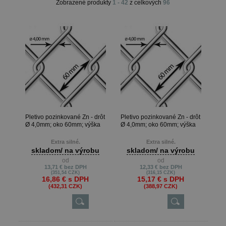
Zobrazené produkty
1 - 42
z celkových
96
Pletivo pozinkované Zn - drôt
Pletivo pozinkované Zn - drôt
Ø 4,0mm; oko 60mm; výška
Ø 4,0mm; oko 60mm; výška
200cm
180cm
Extra silné.
Extra silné.
skladom/ na výrobu
skladom/ na výrobu
Metrová dĺžka je možná len pri
Metrová dĺžka je možná len pri
od
od
výrobe na presné metre, keď
výrobe na presné metre, keď
13,71 €
bez DPH
12,33 €
bez DPH
zákazník potrebuje napr. 22m ,
zákazník potrebuje napr. 22m ,
(351,54 CZK)
(316,15 CZK)
13m atď.
13m atď.
16,86 €
s DPH
15,17 €
s DPH
Min. odber je 10 m.
Min. odber je 10 m.
(432,31 CZK)
(388,97 CZK)