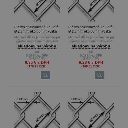
Pletivo pozinkované Zn - drôt
Pletivo pozinkované Zn - drôt
Ø 2,8mm; oko 60mm; výška
Ø 2,8mm; oko 60mm; výška
200cm
180cm
Metrová dĺžka je možná len pri
Metrová dĺžka je možná len pri
výrobe na presné metre, keď
výrobe na presné metre, keď
zákazník potrebuje napr. 22m ,
zákazník potrebuje napr. 22m ,
skladom/ na výrobu
skladom/ na výrobu
13m atď.
13m atď.
od
od
Min. odber je 10 m.
Min. odber je 10 m.
5,65 €
bez DPH
5,09 €
bez DPH
(144,87 CZK)
(130,51 CZK)
6,95 €
s DPH
6,26 €
s DPH
(178,21 CZK)
(160,51 CZK)