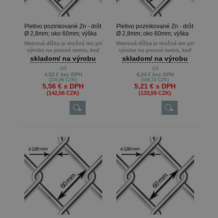
Pletivo pozinkované Zn - drôt
Pletivo pozinkované Zn - drôt
Ø 2,8mm; oko 60mm; výška
Ø 2,8mm; oko 60mm; výška
160cm
150cm
Metrová dĺžka je možná len pri
Metrová dĺžka je možná len pri
výrobe na presné metre, keď
výrobe na presné metre, keď
zákazník potrebuje napr. 22m ,
zákazník potrebuje napr. 22m ,
skladom/ na výrobu
skladom/ na výrobu
13m atď.
13m atď.
od
od
Min. odber je 10 m.
Min. odber je 10 m.
4,52 €
bez DPH
4,24 €
bez DPH
(115,90 CZK)
(108,72 CZK)
5,56 €
s DPH
5,21 €
s DPH
(142,56 CZK)
(133,59 CZK)