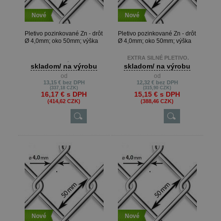
Nové
Nové
Pletivo pozinkované Zn - drôt
Pletivo pozinkované Zn - drôt
Ø 4,0mm; oko 50mm; výška
Ø 4,0mm; oko 50mm; výška
160cm
150cm
EXTRA SILNÉ PLETIVO.
EXTRA SILNÉ PLETIVO
skladom/ na výrobu
skladom/ na výrobu
Metrová dĺžka je možná len pri
od
od
Dĺžku pletiva zvážte
výrobe na presné metre, keď
13,15 €
bez DPH
12,32 €
bez DPH
vzhľadom na hmotnosť rolky.
zákazník potrebuje napr. 22m ,
(337,18 CZK)
(315,90 CZK)
13m atď.
16,17 €
s DPH
15,15 €
s DPH
Metrová dĺžka je možná len pri
Min. odber je 10 m.
(414,62 CZK)
(388,46 CZK)
výrobe na presné metre, keď
zákazník potrebuje napr. 22m ,
13m atď.
Min. odber je 10 m.
Nové
Nové