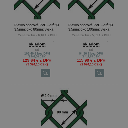
Pletivo oborové PVC - drôt Ø
Pletivo oborové PVC - drôt Ø
3,5mm; oko 80mm; výška
3,5mm; oko 100mm; výška
200cm
200cm
Cena za 1m - 6,16 € s DPH
Cena za 1m - 5,51 € s DPH
Ø 3,5mm s poplastovaním
Ø 3,5mm s poplastovaním
skladom
skladom
Ø 2,5mm drôt
Ø 2,5mm drôt
od
od
105,40 €
bez DPH
94,30 €
bez DPH
(2 702,56 CZK)
(2 417,95 CZK)
129,64 €
s DPH
115,99 €
s DPH
(3 324,10 CZK)
(2 974,10 CZK)