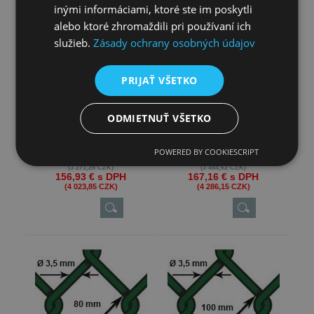
inými informáciami, ktoré ste im poskytli
alebo ktoré zhromaždili pri používaní ich
služieb.
Zásady ochrany osobných údajov
PRIJAŤ VŠETKO
Pletivo oborové PVC - drôt Ø
Pletivo oborové PVC - drôt Ø
4,0mm; oko 125mm; výška
4,0mm; oko 100mm; výška
200cm
200cm
Cena za 1m - 7,45 € s DPH
Cena za 1m - 7,94 € s DPH
ODMIETNUŤ VŠETKO
Ø 4,0 mm s poplastovaním
Ø 4,0 mm s poplastovaním
skladom
skladom
Ø 3,0 mm drôt
Ø 3,0 mm drôt
od
od
POWERED BY COOKIESCRIPT
127,58 €
bez DPH
135,90 €
bez DPH
(3 271,28 CZK)
(3 484,62 CZK)
156,93 €
s DPH
167,16 €
s DPH
(4 023,85 CZK)
(4 286,15 CZK)