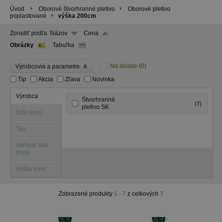
Úvod
Oborové štvorhranné pletivo
Oborové pletivo
poplastované
výška 200cm
Zoradiť podľa:
Názov
Cena
Obrázky
Tabuľka
∧
Na sklade
(0)
Výrobcovia a parametre
Tip
Akcia
Zľava
Novinka
Výrobca
Štvorhranné
(7)
pletivo SK
Drôt (mm)
Typ
Veľkosť oka
(mm)
Výška (cm)
Zobrazené produkty
1 - 7
z celkových
7