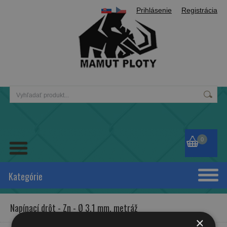
Prihlásenie
Registrácia
0
Kategórie
Napínací drôt - Zn - Ø 3,1 mm, metráž
×