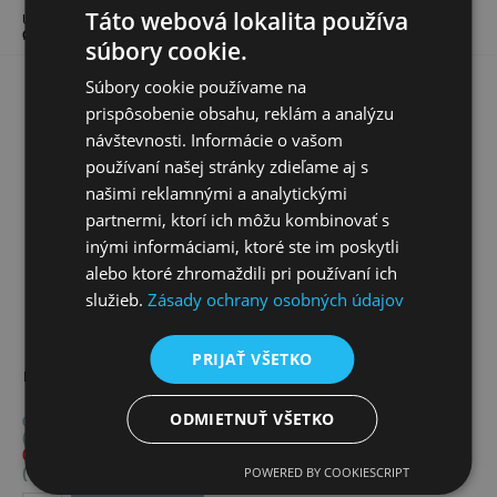
Táto webová lokalita používa
Úvod
Doplnky k pletivám
Drôty k pletivám
Napínací drôt - Zn -
Ø 3,1 mm, metráž
súbory cookie.
Súbory cookie používame na
prispôsobenie obsahu, reklám a analýzu
návštevnosti. Informácie o vašom
používaní našej stránky zdieľame aj s
našimi reklamnými a analytickými
partnermi, ktorí ich môžu kombinovať s
inými informáciami, ktoré ste im poskytli
alebo ktoré zhromaždili pri používaní ich
služieb.
Zásady ochrany osobných údajov
PRIJAŤ VŠETKO
Kód:
ND_Zn_3,1_meter
ODMIETNUŤ VŠETKO
0,19 €
bez DPH
(4,87 CZK)
0,23 €
s DPH
POWERED BY COOKIESCRIPT
(5,90 CZK)