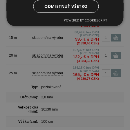
ODMIETNUŤ VŠETKO
Dĺžka (m)
Dostupnosť
Cena
5,50 €
bez DPH
(141,03 CZK)
POWERED BY COOKIESCRIPT
1 m
skladom/ na výrobu
6,77 €
s DPH
(173,59 CZK)
80,49 €
bez DPH
(2 063,85 CZK)
15 m
skladom/ na výrobu
99,- €
s DPH
(2 538,46 CZK)
107,32 €
bez DPH
(2 751,79 CZK)
20 m
skladom/ na výrobu
132,- €
s DPH
(3 384,62 CZK)
134,15 €
bez DPH
(3 439,74 CZK)
25 m
skladom/ na výrobu
165,- €
s DPH
(4 230,77 CZK)
Typ:
pozinkované
Drôt (mm):
2,8 mm
Veľkosť oka
30x30 mm
(mm):
Výška (cm):
100 cm